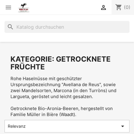
shopping_cart


(0)
search
KATEGORIE: GETROCKNETE
FRÜCHTE
Rohe Haselnüsse mit geschützter
Ursprungsbezeichnung "Avellana de Reus", sowie
zwei Mandelsorten, Marcona (in den Turròns) und
Largueta, geröstet und leicht gesalzen.
Getrocknete Bio-Aronia-Beeren, hergestellt von
Familie Müller in Bière (Waadt).

Relevanz