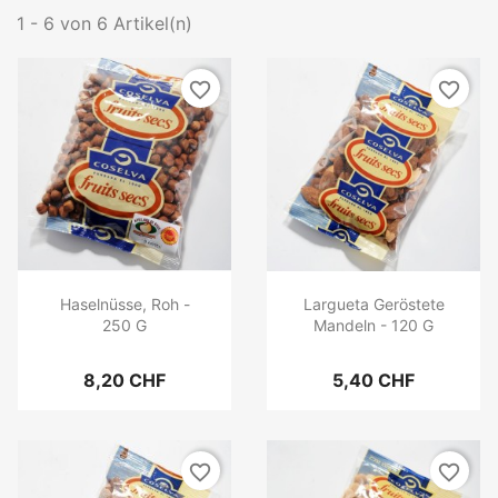
1 - 6 von 6 Artikel(n)
favorite_border
favorite_border
Haselnüsse, Roh -
Largueta Geröstete
250 G
Mandeln - 120 G
8,20 CHF
5,40 CHF
favorite_border
favorite_border