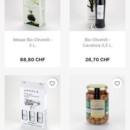
Mesae Bio-Olivenöl -
Bio-Olivenöl -
3 L.
Cavaloca 0,5 L.
88,80 CHF
26,70 CHF
favorite_border
favorite_border