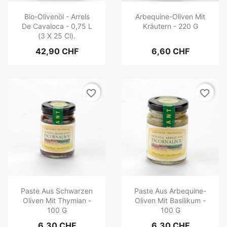
Bio-Olivenöl - Arrels
Arbequine-Oliven Mit
De Cavaloca - 0,75 L
Kräutern - 220 G
(3 X 25 Cl).
42,90 CHF
6,60 CHF
favorite_border
favorite_border
Paste Aus Schwarzen
Paste Aus Arbequine-
Oliven Mit Thymian -
Oliven Mit Basilikum -
100 G
100 G
6,30 CHF
6,30 CHF