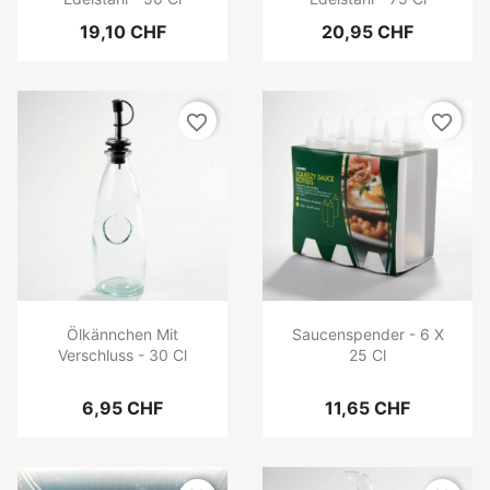
19,10 CHF
20,95 CHF
favorite_border
favorite_border
Ölkännchen Mit
Saucenspender - 6 X
Verschluss - 30 Cl
25 Cl
6,95 CHF
11,65 CHF