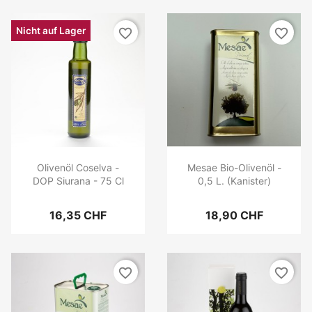
Nicht auf Lager
favorite_border
favorite_border
Olivenöl Coselva -
Mesae Bio-Olivenöl -
DOP Siurana - 75 Cl
0,5 L. (Kanister)
16,35 CHF
18,90 CHF
favorite_border
favorite_border