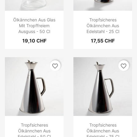
Ölkännchen Aus Glas
Tropfsicheres
Mit Tropffreiem
Ölkännchen Aus
Ausguss - 50 Cl
Edelstahl - 25 Cl
19,10 CHF
17,55 CHF
favorite_border
favorite_border
Tropfsicheres
Tropfsicheres
Ölkännchen Aus
Ölkännchen Aus
Edelstahl - 50 Cl
Edelstahl - 75 Cl