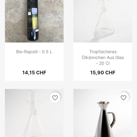
Bio-Rapsöl - 0.5 L
Tropfsicheres
Ölkännchen Aus Glas
- 20 Cl
14,15 CHF
15,90 CHF
favorite_border
favorite_border