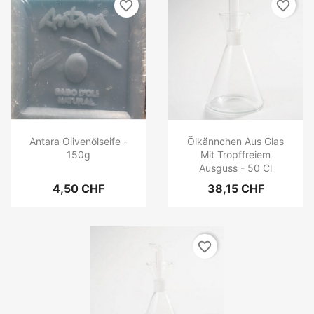
favorite_border
favorite_border
Antara Olivenölseife -
Ölkännchen Aus Glas
150g
Mit Tropffreiem
Ausguss - 50 Cl
4,50 CHF
38,15 CHF
favorite_border