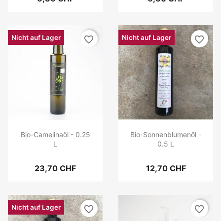
Nicht auf Lager
Nicht auf Lager
favorite_border
favorite_border
Bio-Camelinaöl - 0.25
Bio-Sonnenblumenöl -
L
0.5 L
23,70 CHF
12,70 CHF
Nicht auf Lager
favorite_border
favorite_border