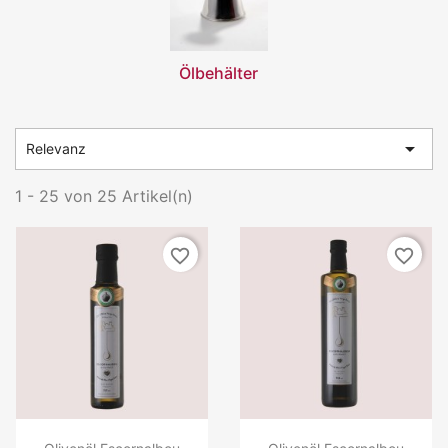
Ölbehälter

Relevanz
1 - 25 von 25 Artikel(n)
favorite_border
favorite_border