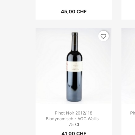
45,00 CHF
favorite_border
Pinot Noir 2012/ 18
Pi
Biodynamisch - AOC Wallis -
75 Cl
41,00 CHF