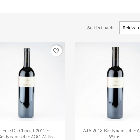
Sortiert nach:
Relevan
favorite_border
Eole De Charrat 2012 -
AJÀ 2018 Biodynamisch - 
Biodynamisch - AOC Wallis
Wallis