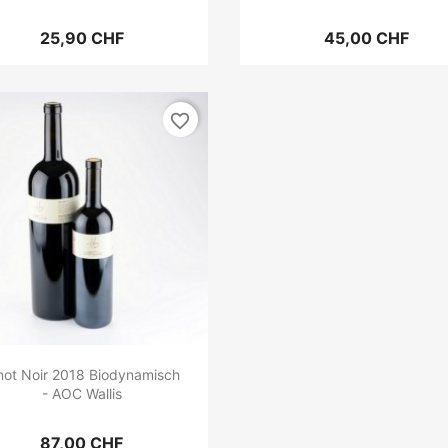
25,90 CHF
45,00 CHF
favorite_border
not Noir 2018 Biodynamisch
- AOC Wallis
87,00 CHF