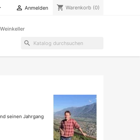
shopping_cart


Warenkorb
(0)
Anmelden
Weinkeller
search
 und seinen Jahrgang