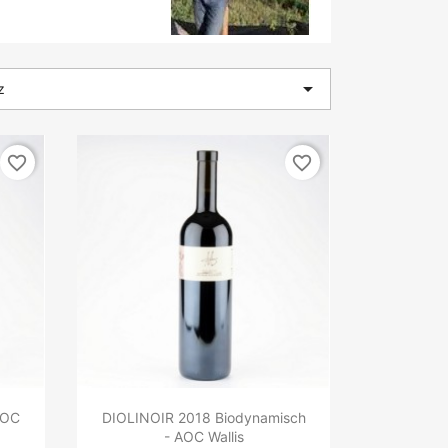

z
favorite_border
favorite_border
AOC
DIOLINOIR 2018 Biodynamisch
- AOC Wallis