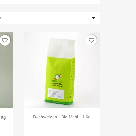

z
favorite_border
favorite_border
Buchweizen - Bio Mehl - 1 Kg
 Kg