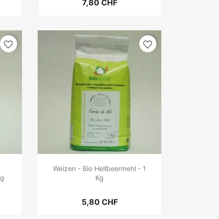
7,80 CHF
favorite_border
favorite_border
Weizen - Bio Hellbeermehl - 1
Kg
Kg
5,80 CHF