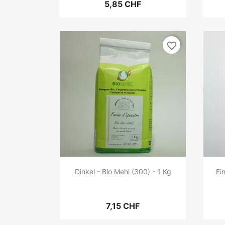
5,85 CHF
favorite_border
Dinkel - Bio Mehl (300) - 1 Kg
Ei
7,15 CHF