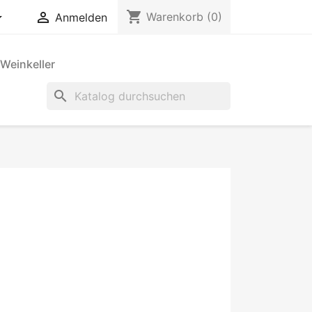
shopping_cart


Warenkorb
(0)
Anmelden
Weinkeller
search