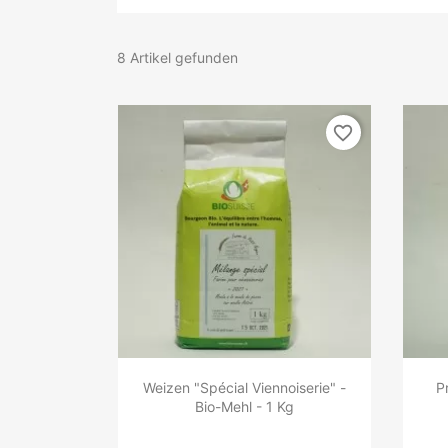
8 Artikel gefunden
favorite_border
Weizen "Spécial Viennoiserie" -
P
Bio-Mehl - 1 Kg