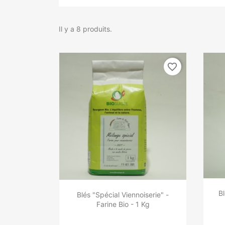
Il y a 8 produits.
favorite_border
Bl
Blés "Spécial Viennoiserie" -
Farine Bio - 1 Kg