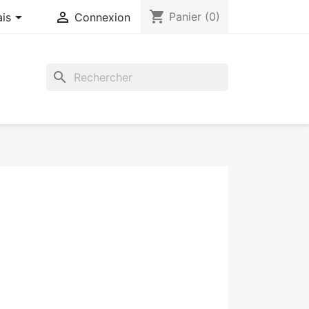
shopping_cart


Panier
(0)
ais
Connexion
search