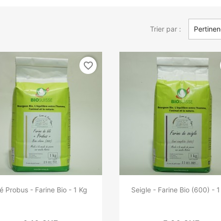
Trier par :
Pertine
favorite_border
é Probus - Farine Bio - 1 Kg
Seigle - Farine Bio (600) - 