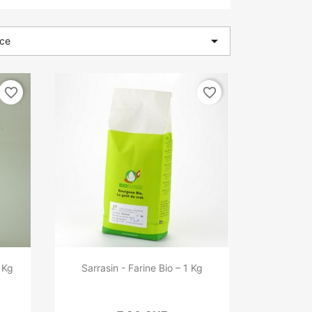

nce
favorite_border
favorite_border
1 Kg
Sarrasin - Farine Bio – 1 Kg