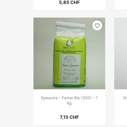
5,85 CHF
favorite_border
Epeautre - Farine Bio (300) – 1
En
Kg
7,15 CHF