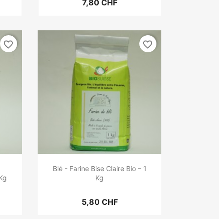
7,80 CHF
favorite_border
favorite_border
Blé - Farine Bise Claire Bio – 1
 Kg
Kg
5,80 CHF