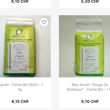
6,10 CHF
5,30 CHF
favorite_border
grain - Farine Bio (600) – 1
Blés Ancien "Rouge De
Kg
Borbeaux" - Farine Bio – 1
8,15 CHF
6,10 CHF