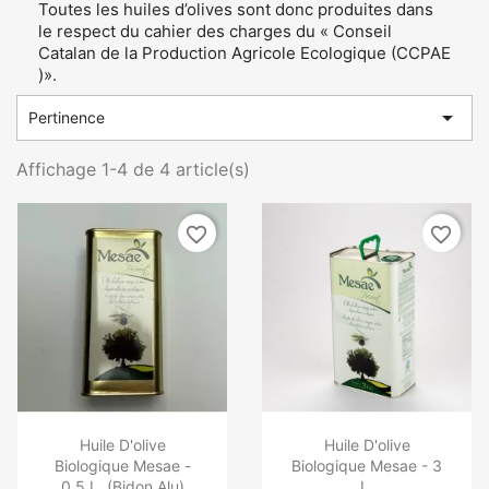
Toutes les huiles d’olives sont donc produites dans
le respect du cahier des charges du « Conseil
Catalan de la Production Agricole Ecologique (CCPAE
)».

Pertinence
Affichage 1-4 de 4 article(s)
favorite_border
favorite_border
Huile D'olive
Huile D'olive
Biologique Mesae -
Biologique Mesae - 3
0,5 L. (Bidon Alu)
L.