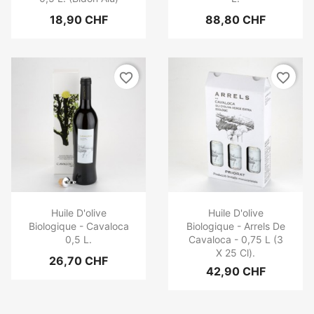
18,90 CHF
88,80 CHF
favorite_border
favorite_border
Huile D'olive
Huile D'olive
Biologique - Cavaloca
Biologique - Arrels De
0,5 L.
Cavaloca - 0,75 L (3
X 25 Cl).
26,70 CHF
42,90 CHF