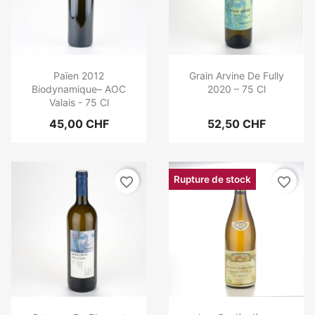
Païen 2012
Grain Arvine De Fully
Biodynamique– AOC
2020 – 75 Cl
Valais - 75 Cl
45,00 CHF
52,50 CHF
Rupture de stock
favorite_border
favorite_border