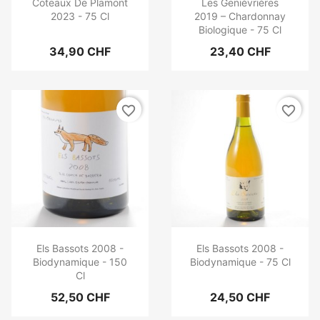
Coteaux De Plamont
Les Genièvrières
2023 - 75 Cl
2019 – Chardonnay
Biologique - 75 Cl
34,90 CHF
23,40 CHF
favorite_border
favorite_border
Els Bassots 2008 -
Els Bassots 2008 -
Biodynamique - 150
Biodynamique - 75 Cl
Cl
52,50 CHF
24,50 CHF