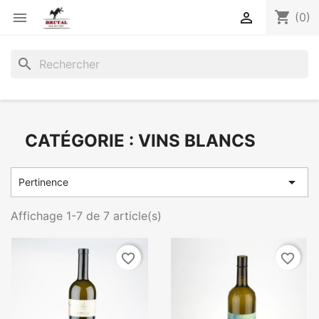
shopping_cart


(0)
search
CATÉGORIE : VINS BLANCS

Pertinence
Affichage 1-7 de 7 article(s)
favorite_border
favorite_border