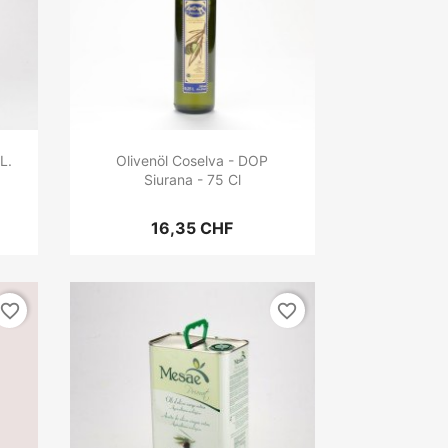
L.
Olivenöl Coselva - DOP
Siurana - 75 Cl
16,35 CHF
favorite_border
favorite_border