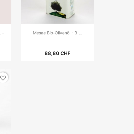
 -
Mesae Bio-Olivenöl - 3 L.
88,80 CHF
favorite_border