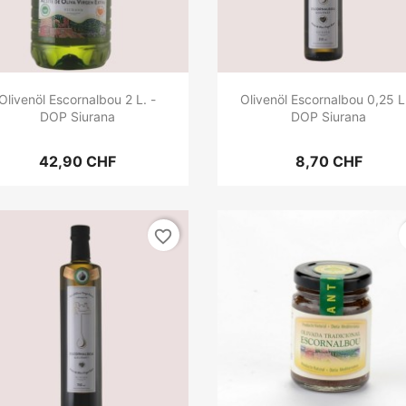
Olivenöl Escornalbou 2 L. -
Olivenöl Escornalbou 0,25 L.
DOP Siurana
DOP Siurana
42,90 CHF
8,70 CHF
favorite_border