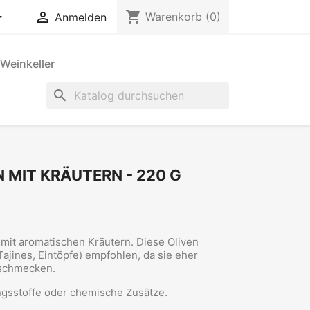
shopping_cart


Warenkorb
(0)
Anmelden
Weinkeller
search
 MIT KRÄUTERN - 220 G
 mit aromatischen Kräutern. Diese Oliven
ajines,
Eintöpfe) empfohlen, da sie eher
 schmecken.
gsstoffe oder chemische Zusätze.