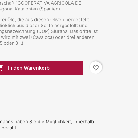
enschaft "COOPERATIVA AGRICOLA DE
gona, Katalonien (Spanien).
ei Öle, die aus diesen Oliven hergestellt
eßlich aus dieser Sorte hergestellt und
gsbezeichnung (DOP) Siurana. Das dritte ist
 wird mit zwei (Cavaloca) oder drei anderen
 oder 3 l.)

favorite_border
In den Warenkorb
gangs haben Sie die Möglichkeit, innerhalb
 bezahl