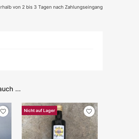
rhalb von 2 bis 3 Tagen nach Zahlungseingang
uch ...
Nicht auf Lager
favorite_border
favorite_border