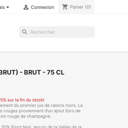
shopping_cart


Panier
(0)
ais
Connexion
search
RUT) - BRUT - 75 CL
5% sur la fin du stock!
ment du premier jus de raisins noirs. La
ts rouges proviennent d’un ajout (lors de
e vin rouge de champagne.
0% Pinot Noir, terroir de la Vallée de la