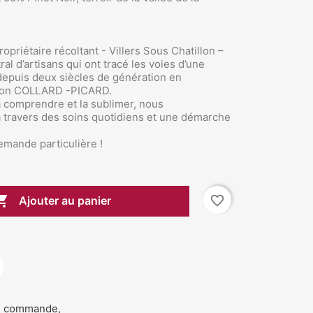
opriétaire récoltant - Villers Sous Chatillon –
ral d’artisans qui ont tracé les voies d’une
 depuis deux siècles de génération en
ison COLLARD -PICARD.
la comprendre et la sublimer, nous
 travers des soins quotidiens et une démarche
mande particulière !

favorite_border
Ajouter au panier
de commande,