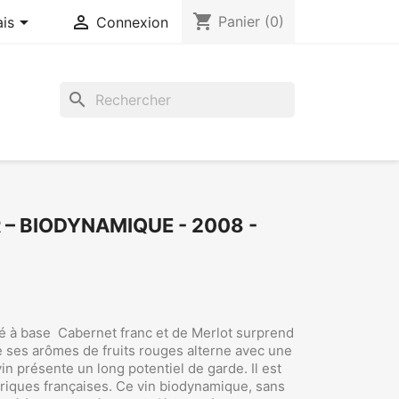
shopping_cart


Panier
(0)
ais
Connexion
search
 – BIODYNAMIQUE - 2008 -
bré à base Cabernet franc et de Merlot surprend
 de ses arômes de fruits rouges alterne avec une
in présente un long potentiel de garde. Il est
rriques françaises. Ce vin biodynamique, sans