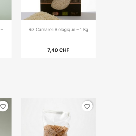
 –
Riz Carnaroli Biologique – 1 Kg
7,40 CHF
favorite_border
favorite_border