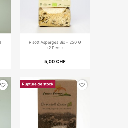
1
Risott Asperges Bio – 250 G
(2 Pers.)
5,00 CHF
Rupture de stock
favorite_border
favorite_border