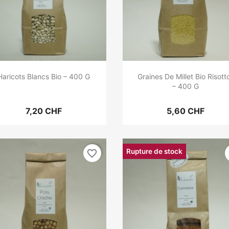
Haricots Blancs Bio – 400 G
Graines De Millet Bio Risott
– 400 G
7,20 CHF
5,60 CHF
Rupture de stock
favorite_border