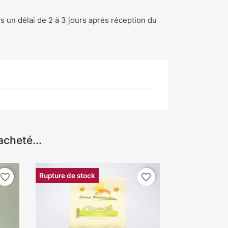
ns un délai de 2 à 3 jours après réception du
acheté...
Rupture de stock
favorite_border
favorite_border