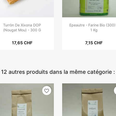
Turròn De Xixona DOP
Epeautre - Farine Bio (300)
(Nougat Mou) - 300 G
1 Kg
17,65 CHF
7,15 CHF
12 autres produits dans la même catégorie :
favorite_border