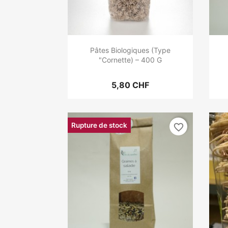
Pâtes Biologiques (type
"Cornette) – 400 G
5,80 CHF
Rupture de stock
favorite_border