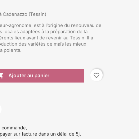
–à Cadenazzo (Tessin)
ieur-agronome, est à l’origine du renouveau de
s locales adaptées à la préparation de la
férents lieux avant de revenir au Tessin. Il a
oduction des variétés de maïs les mieux
a polenta.

favorite_border
Ajouter au panier
de commande,
 payer sur facture dans un délai de 5j.