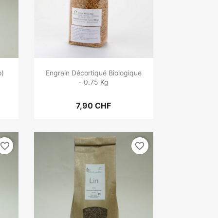
o)
Engrain Décortiqué Biologique
- 0.75 Kg
7,90 CHF
favorite_border
favorite_border